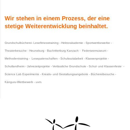
Wir stehen in einem Prozess, der eine
stetige Weiterentwicklung beinhaltet.
Grundschulbücherei- Lesefitnesstraining - Hektorakademie - Sportwettbewerbe -
Theaterbesuche - Heuneburg - Bachritterburg Kanzach - Federseemuseum -
Methodentraining -
Lesepatenschaften - Schulsozialarbeit - Klassenprojekte -
Schullandheim - Jahrezeitprojekte - Verlässliche Grundschule - Schul- und Klassenfeste -
Science Lab Experimente - Kreativ- und Gestaltungsangebote - Büchereibesuche -
Känguru-Wettbewerb - uvm.